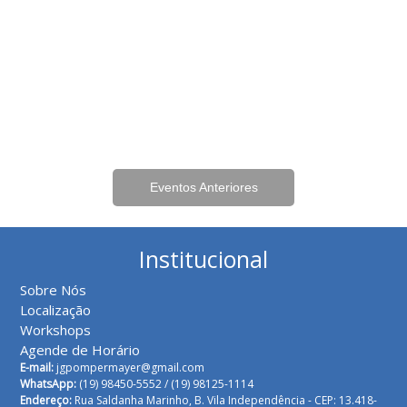
Eventos Anteriores
Institucional
Sobre Nós
Localização
Workshops
Agende de Horário
E-mail:
jgpompermayer@gmail.com
WhatsApp:
(19) 98450-5552 /
(19) 98125-1114
Endereço:
Rua Saldanha Marinho, B. Vila Independência - CEP: 13.418-